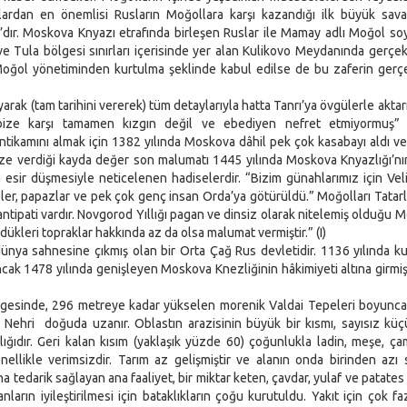
unlardan en önemlisi Rusların Moğollara karşı kazandığı ilk büyük sav
ı’dır. Moskova Knyazı etrafında birleşen Ruslar ile Mamay adlı Moğol s
ve Tula bölgesi sınırları içerisinde yer alan Kulikovo Meydanında gerçekl
 Moğol yönetiminden kurtulma şeklinde kabul edilse de bu zaferin ger
ak (tam tarihini vererek) tüm detaylarıyla hatta Tanrı’ya övgülerle aktar
ı bize karşı tamamen kızgın değil ve ebediyen nefret etmiyormuş” 
ikamını almak için 1382 yılında Moskova dâhil pek çok kasabayı aldı v
ili bize verdiği kayda değer son malumatı 1445 yılında Moskova Knyazlığı’
n esir düşmesiyle neticelenen hadiselerdir. “Bizim günahlarımız için Vel
ler, papazlar ve pek çok genç insan Orda’ya götürüldü.” Moğolları Tatarl
 antipati vardır. Novgorod Yıllığı pagan ve dinsiz olarak nitelemiş olduğu M
dükleri topraklar hakkında az da olsa malumat vermiştir.” (I)
ya sahnesine çıkmış olan bir Orta Çağ Rus devletidir. 1136 yılında k
cak 1478 yılında genişleyen Moskova Knezliğinin hâkimiyeti altına girmiş
esinde, 296 metreye kadar yükselen morenik Valdai Tepeleri boyunca
Nehri doğuda uzanır. Oblastın arazisinin büyük bir kısmı, sayısız kü
ğıdır. Geri kalan kısım (yaklaşık yüzde 60) çoğunlukla ladin, meşe, ç
nellikle verimsizdir. Tarım az gelişmiştir ve alanın onda birinden azı
a tedarik sağlayan ana faaliyet, bir miktar keten, çavdar, yulaf ve patates 
ların iyileştirilmesi için bataklıkların çoğu kurutuldu. Yakıt için çok fa