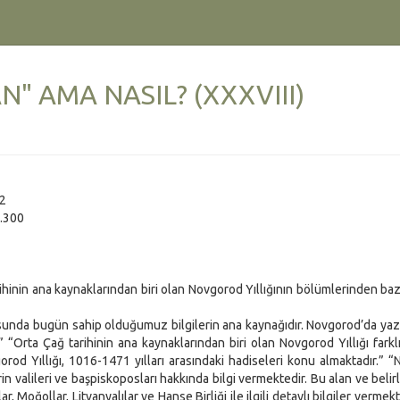
" AMA NASIL? (XXXVIII)
2
.300
nin ana kaynaklarından biri olan Novgorod Yıllığının bölümlerinden bazı 
a bugün sahip olduğumuz bilgilerin ana kaynağıdır. Novgorod’da yazıl
” “Orta Çağ tarihinin ana kaynaklarından biri olan Novgorod Yıllığı farklı 
od Yıllığı, 1016-1471 yılları arasındaki hadiseleri konu almaktadır.” 
rin valileri ve başpiskoposları hakkında bilgi vermektedir. Bu alan ve belir
 Moğollar, Litvanyalılar ve Hanse Birliği ile ilgili detaylı bilgiler vermek