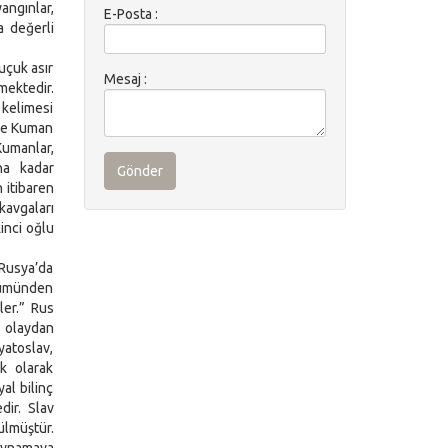
angınlar,
E-Posta :
a değerli
uçuk asır
Mesaj :
mektedir.
 kelimesi
 ve Kuman
Kumanlar,
na kadar
Gönder
 itibaren
kavgaları
inci oğlu
 Rusya’da
ölümünden
ler.” Rus
ı olaydan
yatoslav,
k olarak
al bilinç
dir. Slav
ülmüştür.