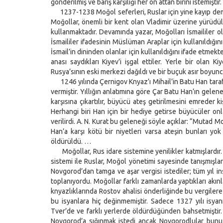
gönderilmiş ve barış karşılığı her on attan birini istemiştir.
1237-1238 Moğol seferleri, Ruslar için yine kayıp dem
Moğollar, önemli bir kent olan Vladimir üzerine yürüdüle
kullanmaktadır. Devamında yazar, Moğolları İsmaililer ol
İsmaililer ifadesinin Müslüman Araplar için kullanıldığın
İsmail’in dininden olanlar için kullanıldığını ifade etme
anası saydıkları Kiyev’i işgal ettiler. Yerle bir olan K
Rusya’sının eski merkezi dağıldı ve bir buçuk asır boyun
1246 yılında Çernigov Knyaz’ı Mihail’in Batu Han tarafın
vermiştir. Yıllığın anlatımına göre Çar Batu Han’ın gelen
karşısına çıkartılır, büyücü ateş getirilmesini emreder
Herhangi biri Han için bir hediye getirse büyücüler onla
verilirdi. A. N. Kurat bu geleneği söyle açıklar: “Mutad 
Han’a karşı kötü bir niyetleri varsa ateşin bunları 
öldürüldü. …
Moğollar, Rus idare sistemine yenilikler katmışlardır. Ö
sistemi ile Ruslar, Moğol yönetimi sayesinde tanışmışlar
Novgorod’dan tamga ve aşar vergisi istediler; tüm yıl i
toplanıyordu. Moğollar farklı zamanlarda yaptıkları akın
knyazlıklarında Rostov ahalisi önderliğinde bu vergilere 
bu isyanlara hiç değinmemiştir. Sadece 1327 yılı isya
Tver’de ve farklı yerlerde öldürdüğünden bahsetmiştir. 
Novgorod’a sığınmak istedi ancak Novgorodlular bunu 