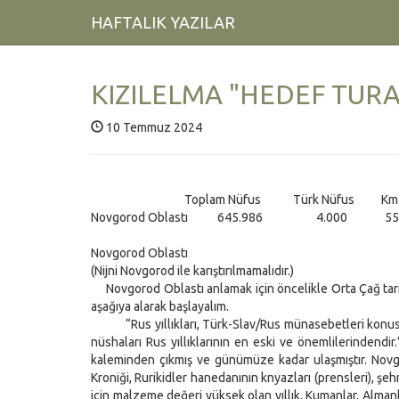
HAFTALIK YAZILAR
KIZILELMA "HEDEF TURAN
10 Temmuz 2024
Toplam Nüfus Türk Nüfus Km
Novgorod Oblastı 645.986 4.000 55
Novgorod Oblastı
(Nijni Novgorod ile karıştırılmamalıdır.)
Novgorod Oblastı anlamak için öncelikle Orta Çağ tarihi
aşağıya alarak başlayalım.
“Rus yıllıkları, Türk-Slav/Rus münasebetleri konusund
nüshaları Rus yıllıklarının en eski ve önemlilerindendir.
kaleminden çıkmış ve günümüze kadar ulaşmıştır. Novgor
Kroniği, Rurikidler hanedanının knyazları (prensleri), şeh
için malzeme değeri yüksek olan yıllık, Kumanlar, Almanlar,