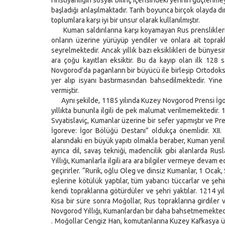
Hristiyanlığın sosyal bilinç içerisindeki yerinin güçlenm
başladığı anlaşılmaktadır. Tarih boyunca birçok olayda d
toplumlara karşı iyi bir unsur olarak kullanılmıştır.
Kuman saldırılarına karşı koyamayan Rus prenslikleri bi
onların üzerine yürüyüp yendiler ve onlara ait toprakla
seyrelmektedir. Ancak yıllık bazı eksiklikleri de bünyesi
ara çoğu kayıtları eksiktir. Bu da kayıp olan ilk 128 
Novgorod’da paganların bir büyücü ile birleşip Ortodoks 
yer alıp isyanı bastırmasından bahsedilmektedir. Yine 
vermiştir.
Aynı şekilde, 1185 yılında Kuzey Novgorod Prensi İgor
yıllıkta bununla ilgili de pek malumat verilmemektedir.
Svyatislaviç, Kumanlar üzerine bir sefer yapmıştır ve Pre
İgoreve: İgor Bölüğü Destanı” oldukça önemlidir. XII.
alanındaki en büyük yapıtı olmakla beraber, Kuman yenilg
ayrıca dil, savaş tekniği, madencilik gibi alanlarda Ru
Yıllığı, Kumanlarla ilgili ara ara bilgiler vermeye devam
geçirirler. “Rurik, oğlu Oleg ve dinsiz Kumanlar, 1 Ocak, S
eşlerine kötülük yaptılar, tüm yabancı tüccarlar ve şehir
kendi topraklarına götürdüler ve şehri yaktılar. 1214 yıl
Kısa bir süre sonra Moğollar, Rus topraklarına girdiler
Novgorod Yıllığı, Kumanlardan bir daha bahsetmemektedi
. Moğollar Cengiz Han, komutanlarına Kuzey Kafkasya üz