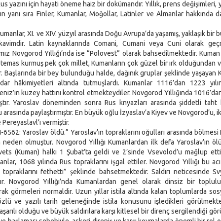
 yazını için hayati öneme haiz bir dokümandır. Yıllık, prens değişimleri, y
rın yanı sıra Finler, Kumanlar, Moğollar, Latinler ve Almanlar hakkında d
anlar, XI. ve XIV. yüzyıl arasında Doğu Avrupa’da yaşamış, yaklaşık bir b
r kavimdir. Latin kaynaklarında Comani, Cumani veya Cuni olarak geç
mız Novgorod Yıllığı’nda ise “Polovest” olarak bahsedilmektedir. Kuman
rla temas kurmuş pek çok millet, Kumanların çok güzel bir ırk olduğundan
ir. Başlarında bir bey bulunduğu halde, dağınık gruplar şeklinde yaşayan 
adar hâkimiyetleri altında tutmuşlardı. Kumanlar 1116’dan 1223 yılı
deniz’in kuzey hattını kontrol etmekteydiler. Novgorod Yıllığında 1016’dan
tır. Yaroslav döneminden sonra Rus knyazları arasında şiddetli taht 
arasında paylaştırmıştır. En büyük oğlu İzyaslav’a Kiyev ve Novgorod’u, ik
Pereyaslavl’ı vermiştir.
562: Yaroslav öldü.” Yaroslav’ın topraklarını oğulları arasında bölmesi
ına neden olmuştur. Novgorod Yıllığı Kumanlardan ilk defa Yaroslav’ın 
vets (Kuman) halkı 1 Şubat’ta geldi ve 2’sinde Vsevolod’u mağlup etti
nlar, 1068 yılında Rus topraklarını işgal ettiler. Novgorod Yıllığı bu ac
topraklarını fethetti” şeklinde bahsetmektedir. Saldırı neticesinde Sv
r. Novgorod Yıllığı’nda Kumanlardan genel olarak dinsiz bir toplulu
arak görmeleri normaldir. Uzun yıllar istila altında kalan toplumlarda sosy
zlü ve yazılı tarih geleneğinde istila konusunu işledikleri görülmekte
ılı olduğu ve büyük saldırılara karşı kitlesel bir direnç sergilendiği gör