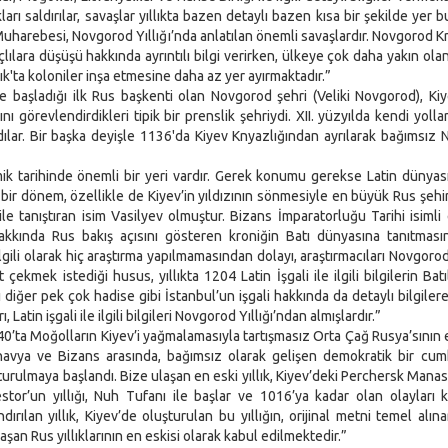
ı saldırılar, savaşlar yıllıkta bazen detaylı bazen kısa bir şekilde yer b
uharebesi, Novgorod Yıllığı’nda anlatılan önemli savaşlardır. Novgorod Kr
lılara düşüşü hakkında ayrıntılı bilgi verirken, ülkeye çok daha yakın ola
tık'ta koloniler inşa etmesine daha az yer ayırmaktadır.”
şladığı ilk Rus başkenti olan Novgorod şehri (Veliki Novgorod), Kiy
ı görevlendirdikleri tipik bir prenslik şehriydi. XII. yüzyılda kendi yollar
ılar. Bir başka deyişle 1136'da Kiyev Knyazlığından ayrılarak bağımsız
tarihinde önemli bir yeri vardır. Gerek konumu gerekse Latin dünyası
ir dönem, özellikle de Kiyev’in yıldızının sönmesiyle en büyük Rus şehi
sı ile tanıştıran isim Vasilyev olmuştur. Bizans İmparatorluğu Tarihi isimli
 hakkında Rus bakış açısını gösteren kroniğin Batı dünyasına tanıtması
lgili olarak hiç araştırma yapılmamasından dolayı, araştırmacıları Novgorod 
çekmek istediği husus, yıllıkta 1204 Latin İşgali ile ilgili bilgilerin Batı
 diğer pek çok hadise gibi İstanbul’un işgali hakkında da detaylı bilgilere 
, Latin işgali ile ilgili bilgileri Novgorod Yıllığı’ndan almışlardır.”
a Moğolların Kiyev’i yağmalamasıyla tartışmasız Orta Çağ Rusya’sının
inavya ve Bizans arasında, bağımsız olarak gelişen demokratik bir cumh
turulmaya başlandı. Bize ulaşan en eski yıllık, Kiyev’deki Perchersk Manast
estor’un yıllığı, Nuh Tufanı ile başlar ve 1016’ya kadar olan olayları 
ırılan yıllık, Kiyev’de oluşturulan bu yıllığın, orijinal metni temel alın
şan Rus yıllıklarının en eskisi olarak kabul edilmektedir.”