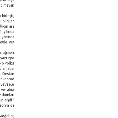
 oynamaya
n olmayan
birleşti,
 bilgiler
lığın ara
1 yılında
n yanında
leyle yer
na rağmen
yazı Igor
o o Polku
 anlatısı
r. Destan
 Novgorod
yev’i ele
p ve rahip
 ikonları
un eğdi.”
 sonra da
Moğollar,