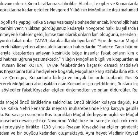
a devam ederek Kırım taraflarına saldırdılar. Alanlar, Lezgiler ve Kumanlard
raklarına kadar geldiler. Novgorod Yıllığı’nın Moğollar ile ilgili malumatl
ğollarla yaptığı Kalka Savaşı vasıtasıyla bahseder ancak, kronolojik hat
tarihini verir. Yıllıktan gördüğümüz kadarıyla Novgorod halkı bu yıllarda
bilinmeyen kabileler geldi, kimse tam olarak onların kim olduğunu, nereden g
lmiyordu fakat onlar TATAR olarak adlandırılıyorlardı” Yine de yazar Moğol
rek hâkimiyetleri altına aldıklarından haberdardır. “Sadece Tanrı bilir on
arıyla kitaplardan anlayan kesinlikle bilge insanlar fakat onların kim
 hatırası uğruna yazılmaktadır.” Yıllığın Moğolları bilgili ve kitaplardan a
öre Kuman lideri KÖTEN, TATAR felaketinden kaçarak damadı Mstislav’a
Knyazlarını türlü hediyelere boğarak, Moğollara karşı ittifaka ikna etti. O
v ve Çernigov, Kumanlarla birleşti ve büyük bir ordu toplandı. Rus K
ererek Moğolların ahır uşakları olan Kumanlar için geldiklerini, Ruslara to
 söylediler fakat Knyazlar elçileri dinlemediler ve onları öldürdüler. Ru
oğol öncü birliklerine saldırdılar. Öncü birlikler kolayca dağıldı, 
ve Kalka Nehri kenarında meydan muharebesinde karşı karşıya geldile
ü. Bu savaşın sonunda Rus toprakları Moğol ilerleyişine açıldı ve Moğo
ünasebeti devam ettikçe Novgorod Yıllığı bize bu süreçle ilgili çok renkli
ilerleyişiyle birlikte 1238 yılında Ryazan Knyazlığı’na elçiler gönderild
ki adam ve bir büyücü kadından oluşmaktaydı. Aynı heyet Vladimir Knyazl