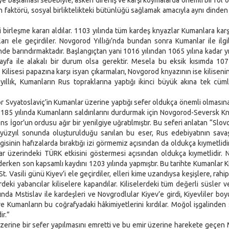
eye başlaması sebebiyle, askeri direniş ve karşı koymalarda önemli bir rol
in faktörü, sosyal birliktelikteki bütünlüğü sağlamak amacıyla aynı dinde
rleşme kararı aldılar. 1103 yılında tüm kardeş knyazlar Kumanlara karşı 
rı ele geçirdiler. Novgorod Yıllığı’nda bundan sonra Kumanlar ile ilgili
nde barındırmaktadır. Başlangıçtan yani 1016 yılından 1065 yılına kadar yıl
sayfa ile alakalı bir durum olsa gerektir. Mesela bu eksik kısımda 107
Kilisesi papazına karşı isyan çıkarmaları, Novgorod knyazının ise kiliseni
yıllık, Kumanların Rus topraklarına yaptığı ikinci büyük akına tek cüm
 Svyatoslaviç’in Kumanlar üzerine yaptığı sefer oldukça önemli olması
 1185 yılında Kumanların saldırılarını durdurmak için Novgorod-Seversk Kn
ns İgor’un ordusu ağır bir yenilgiye uğratılmıştır. Bu seferi anlatan “Slov
 yüzyıl sonunda oluşturulduğu sanılan bu eser, Rus edebiyatının savaş
isinin hafızalarda bıraktığı izi görmemiz açısından da oldukça kıymetlidi
slar üzerindeki TÜRK etkisini göstermesi açısından oldukça kıymetlidir.
 ederken son kapsamlı kaydını 1203 yılında yapmıştır. Bu tarihte Kumanlar Ki
t. Vasili günü Kiyev’i ele geçirdiler, elleri kime uzandıysa keşişlere, rahi
deki yabancılar kiliselere kapandılar. Kiliselerdeki tüm değerli süsler ve
ında Mstislav ile kardeşleri ve Novgrodlular Kiyev’e girdi, Kiyevliler boy
 ve Kumanların bu coğrafyadaki hâkimiyetlerini kırdılar. Moğol işgalinden
r.”
erine bir sefer yapılmasını emretti ve bu emir üzerine harekete geçen 