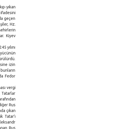
kıp-yıkan
ifadesini
nda geçen
iler, Hz.
ehirlerin
ar. Kiyev
45 yılını
büyücünün
ürülürdü.
sine izin
 bunların
oda Fedor
ası vergi
 Tatarlar
arafından
diğer Rus
nda çıkan
k Tatar’ı
Aleksandr
lanan Rus