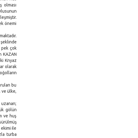
aş olması
oylusunun
eşmiştir.
çek önemi
maktadır.
şeklinde
e pek çok
nın KAZAN
iki Knyaz
ar olarak
oğolların
urulan bu
 ve ülke,
 uzanan;
çük gölün
am ve huş
 sürülmüş
ekimi ile
zla turba