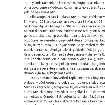
1222 yılında Kumanlarla karşılaştılar. Moğollar akınların
bir orduyu yenen Moğollar, Kumanları takip ederek Rus top
şekilde başlamaktadır.
Yıllık Moğollardan, ilk olarak Rus-Kuman ittifakının Mo
31 Mayıs 1223 yılında yapılan savaş için 31 Mayıs 1224 
hakkında bilgi sahibi değildir. “Bizim günahlarımız için 
onların dillerinin, ırklarının, dinlerinin ne olduğunu bi
geniş topraklara sahip olduklarından, pek çok kavmi yene
olduğunu ve nereden çıkıp geldiklerini. Bildiğimiz kad
bilmiyoruz; burada Rus Knyazlarının ve gelmeleri felaketi
olarak tanıtması oldukça dikkat çekicidir. Yıllığa g
Kayınpederi Köten, Kuman Beyleri damadı Mstislav ile Rus 
Rus knezliklerinin en büyüklerinden olan Galiç, Kiye
kendilerine karşı birleştiğini öğrenen Tatarlar, elçi gönd
ele geçirmeyeceklerini, onlara karşı savaşmayacaklarını
davranışıyla savaş kaçınılmaz oldu.
Rus ve Kuman kuvvetleri toplanınca, ÖZİ boylarında M
ordusu Moğol ordusunu sekiz gün boyunca takip etti 
Mstislav kaçarken Çernigov ve Kiyev knyazları öldürüld
süreli Rus akınlarına başladılar. Moğollar ile Rusların m
vermektedir. Örneğin Batı seferi kararı alan Moğolların 
edilmektedir. Yıllığın bize aktardığı kadarıyla heyet i