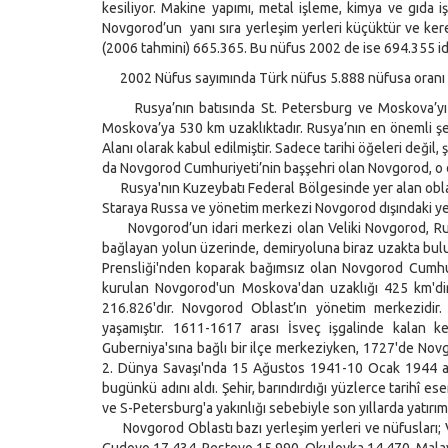
kesiliyor. Makine yapımı, metal işleme, kimya ve gıda i
Novgorod’un yanı sıra yerleşim yerleri küçüktür ve ke
(2006 tahmini) 665.365. Bu nüfus 2002 de ise 694.355 idi
2002 Nüfus sayımında Türk nüfus 5.888 nüfusa oranı ise
Rusya’nın batısında St. Petersburg ve Moskova’yı bir
Moskova’ya 530 km uzaklıktadır. Rusya’nın en önemli şe
Alanı olarak kabul edilmiştir. Sadece tarihi öğeleri değil
da Novgorod Cumhuriyeti’nin başşehri olan Novgorod, o 
Rusya'nın Kuzeybatı Federal Bölgesinde yer alan oblast
Staraya Russa ve yönetim merkezi Novgorod dışındaki ye
Novgorod’un idari merkezi olan Veliki Novgorod, Rusya
bağlayan yolun üzerinde, demiryoluna biraz uzakta bulunu
Prensliği'nden koparak bağımsız olan Novgorod Cumhur
kurulan Novgorod'un Moskova'dan uzaklığı 425 km'dir
216.826'dır. Novgorod Oblast’ın yönetim merkezidir
yaşamıştır. 1611-1617 arası İsveç işgalinde kalan 
Guberniya'sına bağlı bir ilçe merkeziyken, 1727'de Nov
2. Dünya Savaşı'nda 15 Ağustos 1941-10 Ocak 1944 ara
bugünkü adını aldı. Şehir, barındırdığı yüzlerce tarihî e
ve S-Petersburg'a yakınlığı sebebiyle son yıllarda yatırımc
Novgorod Oblastı bazı yerleşim yerleri ve nüfusları; 