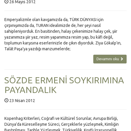
26 Mayıs 2012
Emperyalizmle olan kavgamızda da, TÜRK DÜNYASI için
çırpınışımızda da, TURAN idealimizde de, her şeyi nasıl
sahipleniyorduk. En basitinden, halay çekenimize halay çek, şiir
yazanımıza şiir yaz, resim yapanımıza resim yap, bu kâfi değil,
toplumun karşısına eserlerinizle de çıkın diyorduk. Ziya Gökalp’ın,
Talât Paşa’ya yazdığı manzumelerde;
Devamını oku
SÖZDE ERMENİ SOYKIRIMINA
PAYANDALIK
23 Nisan 2012
Kopenhag Kriterleri, Coğrafi ve Kültürel Sorunlar, Avrupa Birliği,
Dünya’da Küreselleşme Süreci, Gerçeklerle yüzleşmek, Kimliğin
Bastırılması, Tarihle Yüzleşmek, Türkiyelilik, Kısıtlı İrrasyonellik,