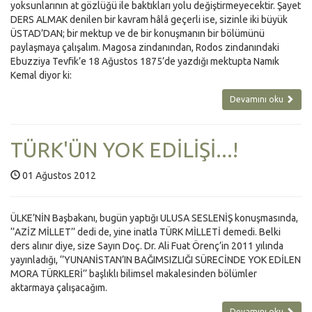
yoksunlarının at gözlüğü ile baktıkları yolu değiştirmeyecektir. Şayet
DERS ALMAK denilen bir kavram hâlâ geçerli ise, sizinle iki büyük
ÜSTAD’DAN; bir mektup ve de bir konuşmanın bir bölümünü
paylaşmaya çalışalım. Magosa zindanından, Rodos zindanındaki
Ebuzziya Tevfik’e 18 Ağustos 1875’de yazdığı mektupta Namık
Kemal diyor ki:
Devamını oku
TÜRK'ÜN YOK EDİLİŞİ...!
01 Ağustos 2012
ÜLKE’NİN Başbakanı, bugün yaptığı ULUSA SESLENİŞ konuşmasında,
‘’AZİZ MİLLET’’ dedi de, yine inatla TÜRK MİLLETİ demedi. Belki
ders alınır diye, size Sayın Doç. Dr. Ali Fuat Örenç’in 2011 yılında
yayınladığı, ‘’YUNANİSTAN’IN BAĞIMSIZLIĞI SÜRECİNDE YOK EDİLEN
MORA TÜRKLERİ’’ başlıklı bilimsel makalesinden bölümler
aktarmaya çalışacağım.
Devamını oku