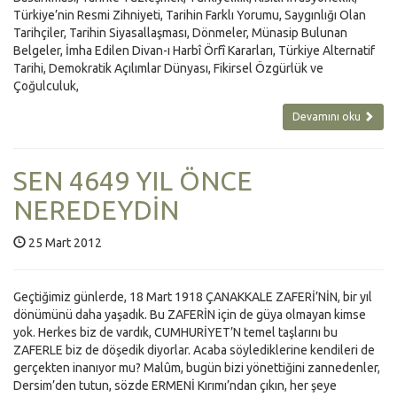
Türkiye’nin Resmi Zihniyeti, Tarihin Farklı Yorumu, Saygınlığı Olan
Tarihçiler, Tarihin Siyasallaşması, Dönmeler, Münasip Bulunan
Belgeler, İmha Edilen Divan-ı Harbî Örfî Kararları, Türkiye Alternatif
Tarihi, Demokratik Açılımlar Dünyası, Fikirsel Özgürlük ve
Çoğulculuk,
Devamını oku
SEN 4649 YIL ÖNCE
NEREDEYDİN
25 Mart 2012
Geçtiğimiz günlerde, 18 Mart 1918 ÇANAKKALE ZAFERİ’NİN, bir yıl
dönümünü daha yaşadık. Bu ZAFERİN için de güya olmayan kimse
yok. Herkes biz de vardık, CUMHURİYET’N temel taşlarını bu
ZAFERLE biz de döşedik diyorlar. Acaba söylediklerine kendileri de
gerçekten inanıyor mu? Malûm, bugün bizi yönettiğini zannedenler,
Dersim’den tutun, sözde ERMENİ Kırımı’ndan çıkın, her şeye