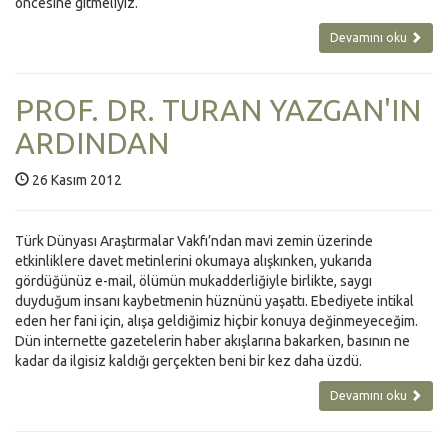
öncesine gitmeliyiz.
Devamını oku
PROF. DR. TURAN YAZGAN'IN
ARDINDAN
26 Kasım 2012
Türk Dünyası Araştırmalar Vakfı’ndan mavi zemin üzerinde
etkinliklere davet metinlerini okumaya alışkınken, yukarıda
gördüğünüz e-mail, ölümün mukadderliğiyle birlikte, saygı
duyduğum insanı kaybetmenin hüznünü yaşattı. Ebediyete intikal
eden her fani için, alışa geldiğimiz hiçbir konuya değinmeyeceğim.
Dün internette gazetelerin haber akışlarına bakarken, basının ne
kadar da ilgisiz kaldığı gerçekten beni bir kez daha üzdü.
Devamını oku