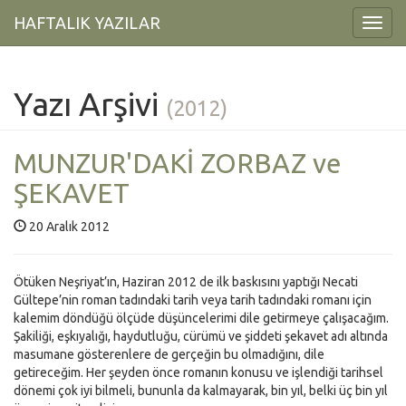
HAFTALIK YAZILAR
Toggl
Navig
Yazı Arşivi
(2012)
MUNZUR'DAKİ ZORBAZ ve
ŞEKAVET
20 Aralık 2012
Ötüken Neşriyat’ın, Haziran 2012 de ilk baskısını yaptığı Necati
Gültepe’nin roman tadındaki tarih veya tarih tadındaki romanı için
kalemim döndüğü ölçüde düşüncelerimi dile getirmeye çalışacağım.
Şakiliği, eşkıyalığı, haydutluğu, cürümü ve şiddeti şekavet adı altında
masumane gösterenlere de gerçeğin bu olmadığını, dile
getireceğim. Her şeyden önce romanın konusu ve işlendiği tarihsel
dönemi çok iyi bilmeli, bununla da kalmayarak, bin yıl, belki üç bin yıl