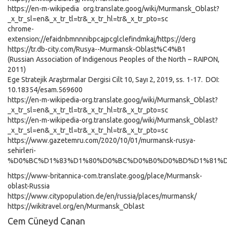
https://en-m-wikipedia org.translate.goog/wiki/Murmansk_Oblast?
_x_tr_sl=en&_x_tr_tl=tr&_x_tr_hl=tr&_x_tr_pto=sc
chrome-
extension://efaidnbmnnnibpcajpcglclefindmkaj/https://derg
https://tr.db-city.com/Rusya--Murmansk-Oblast%C4%B1
(Russian Association of Indigenous Peoples of the North – RAIPON,
2011)
Ege Stratejik Araştırmalar Dergisi Cilt 10, Sayı 2, 2019, ss. 1-17. DOI:
10.18354/esam.569600
https://en-m-wikipedia-org.translate.goog/wiki/Murmansk_Oblast?
_x_tr_sl=en&_x_tr_tl=tr&_x_tr_hl=tr&_x_tr_pto=sc
https://en-m-wikipedia-org.translate.goog/wiki/Murmansk_Oblast?
_x_tr_sl=en&_x_tr_tl=tr&_x_tr_hl=tr&_x_tr_pto=sc
https://www.gazetemru.com/2020/10/01/murmansk-rusya-
sehirleri-
%D0%BC%D1%83%D1%80%D0%BC%D0%B0%D0%BD%D1%81%D0%B
https://www-britannica-com.translate.goog/place/Murmansk-
oblast-Russia
https://www.citypopulation.de/en/russia/places/murmansk/
https://wikitravel.org/en/Murmansk_Oblast
Cem Cüneyd Canan