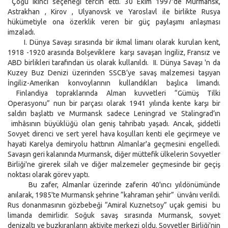
Çoğu ikinci seçeneği tercih etti. 30 Ekim 1997'de Murmansk,
Astrakhan , Kirov , Ulyanovsk ve Yaroslavl ile birlikte Rusya
hükümetiyle ona özerklik veren bir güç paylaşımı anlaşması
imzaladı.
I. Dünya Savaşı sırasında bir ikmal limanı olarak kurulan kent,
1918 -1920 arasında Bolşeviklere karşı savaşan İngiliz, Fransız ve
ABD birlikleri tarafından üs olarak kullanıldı. II. Dünya Savaşı 'n da
Kuzey Buz Denizi üzerinden SSCB’ye savaş malzemesi taşıyan
İngiliz-Amerikan konvoylarının kullandıkları başlıca limandı.
Finlandiya topraklarında Alman kuvvetleri “Gümüş Tilki
Operasyonu” nun bir parçası olarak 1941 yılında kente karşı bir
saldırı başlattı ve Murmansk sadece Leningrad ve Stalingrad’ın
imhâsının büyüklüğü olan geniş tahribatı yaşadı. Ancak, şiddetli
Sovyet direnci ve sert yerel hava koşulları kenti ele geçirmeye ve
hayati Karelya demiryolu hattının Almanlar'a geçmesini engelledi.
Savaşın geri kalanında Murmansk, diğer müttefik ülkelerin Sovyetler
Birliği'ne girerek silah ve diğer malzemeler geçmesinde bir geçiş
noktası olarak görev yaptı.
Bu zafer, Almanlar üzerinde zaferin 40'ıncı yıldönümünde
anılarak, 1985'te Murmansk şehrine “kahraman şehir” ünvânı verildi.
Rus donanmasının gözbebeği “Amiral Kuznetsoy” uçak gemisi bu
limanda demirlidir. Soğuk savaş sırasında Murmansk, sovyet
denizaltı ve buzkıranların aktivite merkezi oldu. Sovyetler Birliği'nin