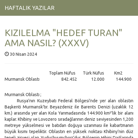
HAFTALIK YAZILAR
KIZILELMA "HEDEF TURAN"
AMA NASIL? (XXXV)
30 Nisan 2024
Toplam Nüfus Türk Nüfus Km2
Murmansk Oblastı 842.452 12.000 144.900
Murmansk Oblastı ;
Rusya'nın Kuzeybatı Federal Bölgesi'nde yer alan oblastın
Başkenti Murmansk’tır. Beyazdeniz ile Barents Denizi (uzaklık 12
km.) arasında yer alan Kola Yarımadasında 144.900 km²'lik bir alanı
kaplar. Khibiny ve Lovozero sıradağlarının deniz seviyesinden 1,200
metreye yükselmesi ve batıdan doğuya uzanması ile kabartmanın
büyük kısmı tepeliktir. Oblastın en yüksek noktası Khibiny’nin düz
tepeli zirvesi olan Yudychvumchorr’dur. Bölgenin Hibini Dağlarında