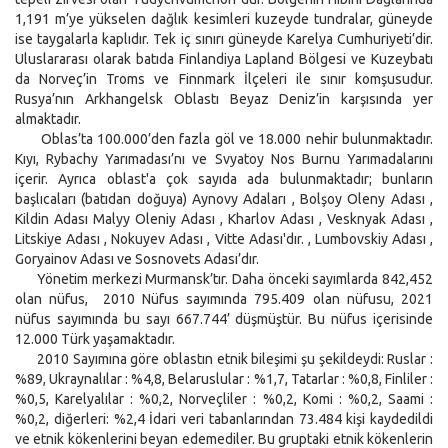
1,191 m’ye yükselen dağlık kesimleri kuzeyde tundralar, güneyde
ise taygalarla kaplıdır. Tek iç sınırı güneyde Karelya Cumhuriyeti’dir.
Uluslararası olarak batıda Finlandiya Lapland Bölgesi ve Kuzeybatı
da Norveç’in Troms ve Finnmark İlçeleri ile sınır komşusudur.
Rusya’nın Arkhangelsk Oblastı Beyaz Deniz’in karşısında yer
almaktadır.
Oblas’ta 100.000’den fazla göl ve 18.000 nehir bulunmaktadır.
Kıyı, Rybachy Yarımadası’nı ve Svyatoy Nos Burnu Yarımadalarını
içerir. Ayrıca oblast'a çok sayıda ada bulunmaktadır; bunların
başlıcaları (batıdan doğuya) Aynovy Adaları , Bolşoy Oleny Adası ,
Kildin Adası Malyy Oleniy Adası , Kharlov Adası , Vesknyak Adası ,
Litskiye Adası , Nokuyev Adası , Vitte Adası'dır. , Lumbovskiy Adası ,
Goryainov Adası ve Sosnovets Adası’dır.
Yönetim merkezi Murmansk’tır. Daha önceki sayımlarda 842,452
olan nüfus, 2010 Nüfus sayımında 795.409 olan nüfusu, 2021
nüfus sayımında bu sayı 667.744’ düşmüştür. Bu nüfus içerisinde
12.000 Türk yaşamaktadır.
2010 Sayımına göre oblastın etnik bileşimi şu şekildeydi: Ruslar :
%89, Ukraynalılar : %4,8, Belaruslular : %1,7, Tatarlar : %0,8, Finliler :
%0,5, Karelyalılar : %0,2, Norveçliler : %0,2, Komi : %0,2, Saami :
%0,2, diğerleri: %2,4 İdari veri tabanlarından 73.484 kişi kaydedildi
ve etnik kökenlerini beyan edemediler. Bu gruptaki etnik kökenlerin