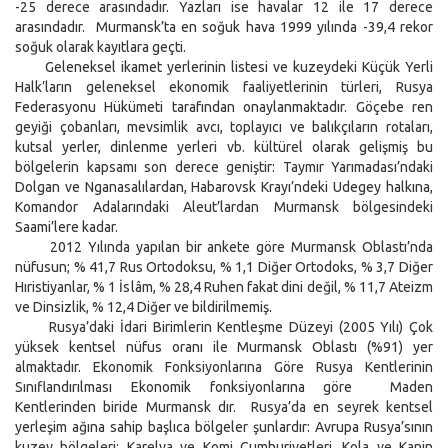
-25 derece arasındadır. Yazları ise havalar 12 ile 17 derece
arasındadır. Murmansk’ta en soğuk hava 1999 yılında -39,4 rekor
soğuk olarak kayıtlara geçti.
Geleneksel ikamet yerlerinin listesi ve kuzeydeki Küçük Yerli
Halk’ların geleneksel ekonomik faaliyetlerinin türleri, Rusya
Federasyonu Hükümeti tarafından onaylanmaktadır. Göçebe ren
geyiği çobanları, mevsimlik avcı, toplayıcı ve balıkçıların rotaları,
kutsal yerler, dinlenme yerleri vb. kültürel olarak gelişmiş bu
bölgelerin kapsamı son derece geniştir: Taymır Yarımadası’ndaki
Dolgan ve Nganasalılardan, Habarovsk Krayı’ndeki Udegey halkına,
Komandor Adalarındaki Aleut’lardan Murmansk bölgesindeki
Saami’lere kadar.
2012 Yılında yapılan bir ankete göre Murmansk Oblastı’nda
nüfusun; % 41,7 Rus Ortodoksu, % 1,1 Diğer Ortodoks, % 3,7 Diğer
Hıristiyanlar, % 1 İslâm, % 28,4 Ruhen fakat dini değil, % 11,7 Ateizm
ve Dinsizlik, % 12,4 Diğer ve bildirilmemiş.
Rusya’daki İdari Birimlerin Kentleşme Düzeyi (2005 Yılı) Çok
yüksek kentsel nüfus oranı ile Murmansk Oblastı (%91) yer
almaktadır. Ekonomik Fonksiyonlarına Göre Rusya Kentlerinin
Sınıflandırılması Ekonomik fonksiyonlarına göre Maden
Kentlerinden biride Murmansk dır. Rusya’da en seyrek kentsel
yerleşim ağına sahip başlıca bölgeler şunlardır: Avrupa Rusya’sının
kuzey bölgeleri: Karelya ve Komi Cumhuriyetleri, Kola ve Kanin