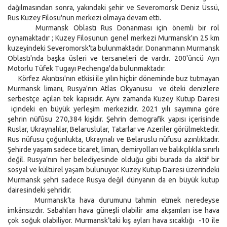
dağılmasından sonra, yakındaki şehir ve Severomorsk Deniz Üssü,
Rus Kuzey Filosu'nun merkezi olmaya devam etti.
Murmansk Oblastı Rus Donanması için önemli bir rol
oynamaktadır ; Kuzey Filosunun genel merkezi Murmansk'ın 25 km
kuzeyindeki Severomorsk'ta bulunmaktadır. Donanmanın Murmansk
Oblastı'nda başka üsleri ve tersaneleri de vardır. 200'üncü Ayrı
Motorlu Tüfek Tugayı Pechenga'da bulunmaktadır.
Körfez Akıntısı'nın etkisi ile yılın hiçbir döneminde buz tutmayan
Murmansk limanı, Rusya'nın Atlas Okyanusu ve öteki denizlere
serbestçe açılan tek kapısıdır. Aynı zamanda Kuzey Kutup Dairesi
içindeki en büyük yerleşim merkezidir. 2021 yılı sayımına göre
şehrin nüfûsu 270,384 kişidir. Şehrin demografik yapısı içerisinde
Ruslar, Ukraynalılar, Belaruslular, Tatarlar ve Azeriler görülmektedir.
Rus nüfusu çoğunlukta, Ukraynalı ve Belaruslu nüfusu azınlıktadır.
Şehirde yaşam sadece ticaret, liman, demiryolları ve balıkçılıkla sınırlı
değil. Rusya’nın her belediyesinde olduğu gibi burada da aktif bir
sosyal ve kültürel yaşam bulunuyor. Kuzey Kutup Dairesi üzerindeki
Murmansk şehri sadece Rusya değil dünyanın da en büyük kutup
dairesindeki şehridir.
Murmansk’ta hava durumunu tahmin etmek neredeyse
imkânsızdır. Sabahları hava güneşli olabilir ama akşamları ise hava
çok soğuk olabiliyor. Murmansk’taki kış ayları hava sıcaklığı -10 ile