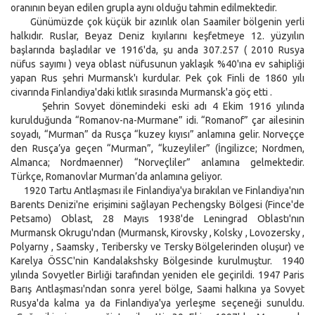
oranının beyan edilen grupla aynı olduğu tahmin edilmektedir.
Günümüzde çok küçük bir azınlık olan Saamiler bölgenin yerli
halkıdır. Ruslar, Beyaz Deniz kıyılarını keşfetmeye 12. yüzyılın
başlarında başladılar ve 1916'da, şu anda 307.257 ( 2010 Rusya
nüfus sayımı ) veya oblast nüfusunun yaklaşık %40'ına ev sahipliği
yapan Rus şehri Murmansk'ı kurdular. Pek çok Finli de 1860 yılı
civarında Finlandiya'daki kıtlık sırasında Murmansk'a göç etti .
Şehrin Sovyet dönemindeki eski adı 4 Ekim 1916 yılında
kurulduğunda “Romanov-na-Murmane” idi. “Romanof” çar ailesinin
soyadı, “Murman” da Rusça “kuzey kıyısı” anlamına gelir. Norveççe
den Rusça’ya geçen “Murman”, “kuzeyliler” (İngilizce; Nordmen,
Almanca; Nordmaenner) “Norveçliler” anlamına gelmektedir.
Türkçe, Romanovlar Murman’da anlamına geliyor.
1920 Tartu Antlaşması ile Finlandiya'ya bırakılan ve Finlandiya'nın
Barents Denizi'ne erişimini sağlayan Pechengsky Bölgesi (Fince'de
Petsamo) Oblast, 28 Mayıs 1938'de Leningrad Oblastı'nın
Murmansk Okrugu'ndan (Murmansk, Kirovsky , Kolsky , Lovozersky ,
Polyarny , Saamsky , Teribersky ve Tersky Bölgelerinden oluşur) ve
Karelya ÖSSC'nin Kandalakshsky Bölgesinde kurulmuştur. 1940
yılında Sovyetler Birliği tarafından yeniden ele geçirildi. 1947 Paris
Barış Antlaşması'ndan sonra yerel bölge, Saami halkına ya Sovyet
Rusya'da kalma ya da Finlandiya'ya yerleşme seçeneği sunuldu.