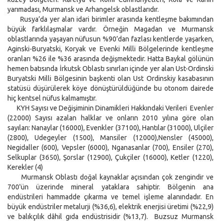
yarımadası, Murmansk ve Arhangelsk oblastlarıdır.
Rusya’da yer alan idari birimler arasında kentleşme bakımından
büyük farklılaşmalar vardır. Örneğin Magadan ve Murmansk
oblastlarında yaşayan nüfusun %90’dan fazlası kentlerde yaşarken,
Aginski-Buryatski, Koryak ve Evenki Milli Bölgelerinde kentleşme
oranları %26 ile %36 arasında değişmektedir. Hatta Baykal gölünün
hemen batısında İrkutsk Oblastı sınırları içinde yer alan Ust-Ordinski
Buryatski Milli Bölgesinin başkenti olan Ust Ordinskiy kasabasının
statüsü düşürülerek köye dönüştürüldüğünde bu otonom dairede
hiç kentsel nüfus kalmamıştır.
KYH Sayısı ve Değişiminin Dinamikleri Hakkındaki Verileri Evenler
(22000) Sayısı azalan halklar ve onların 2010 yılına göre olan
sayıları: Nanaylar (16000), Evenkler (37100), Hantılar (31000), Ulçiler
(2800), Udegeyler (1500), Mansiler (12000),Nensler (45000),
Negidaller (600), Vepsler (6000), Nganasanlar (700), Ensiler (270),
Selkuplar (3650), Şorslar (12900), Çukçiler (16000), Ketler (1220),
Kerekler (4)
Murmansk Oblastı doğal kaynaklar açısından çok zengindir ve
700'ün üzerinde mineral yataklara sahiptir. Bölgenin ana
endüstrileri hammadde çıkarma ve temel işleme alanındadır. En
büyük endüstriler metalurji (%36,6), elektrik enerjisi üretimi (%22,9)
ve balıkçılık dâhil gıda endüstrisidir (%13,7). Buzsuz Murmansk