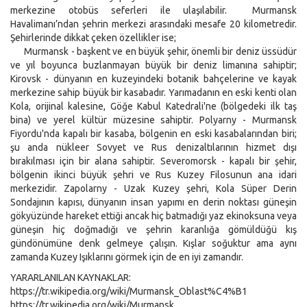
merkezine otobüs seferleri ile ulaşılabilir. Murmansk
Havalimanı’ndan şehrin merkezi arasındaki mesafe 20 kilometredir.
Şehirlerinde dikkat çeken özellikler ise;
Murmansk - başkent ve en büyük şehir, önemli bir deniz üssüdür
ve yıl boyunca buzlanmayan büyük bir deniz limanına sahiptir;
Kirovsk - dünyanın en kuzeyindeki botanik bahçelerine ve kayak
merkezine sahip büyük bir kasabadır. Yarımadanın en eski kenti olan
Kola, orijinal kalesine, Göğe Kabul Katedrali'ne (bölgedeki ilk taş
bina) ve yerel kültür müzesine sahiptir. Polyarny - Murmansk
Fiyordu'nda kapalı bir kasaba, bölgenin en eski kasabalarından biri;
şu anda nükleer Sovyet ve Rus denizaltılarının hizmet dışı
bırakılması için bir alana sahiptir. Severomorsk - kapalı bir şehir,
bölgenin ikinci büyük şehri ve Rus Kuzey Filosunun ana idari
merkezidir. Zapolarny - Uzak Kuzey şehri, Kola Süper Derin
Sondajının kapısı, dünyanın insan yapımı en derin noktası güneşin
gökyüzünde hareket ettiği ancak hiç batmadığı yaz ekinoksuna veya
güneşin hiç doğmadığı ve şehrin karanlığa gömüldüğü kış
gündönümüne denk gelmeye çalışın. Kışlar soğuktur ama aynı
zamanda Kuzey Işıklarını görmek için de en iyi zamandır.
YARARLANILAN KAYNAKLAR:
https://tr.wikipedia.org/wiki/Murmansk_Oblast%C4%B1
https://tr.wikipedia.org/wiki/Murmansk