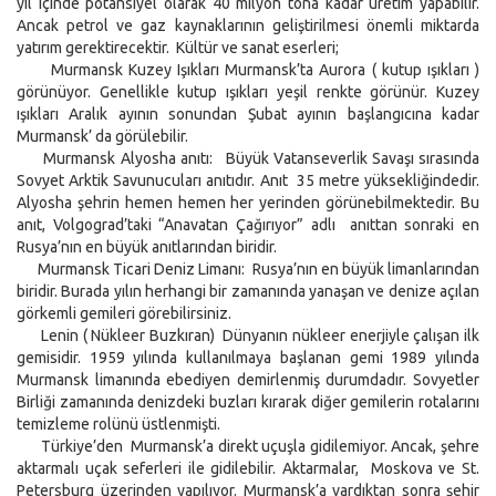
yıl içinde potansiyel olarak 40 milyon tona kadar üretim yapabilir.
Ancak petrol ve gaz kaynaklarının geliştirilmesi önemli miktarda
yatırım gerektirecektir. Kültür ve sanat eserleri;
Murmansk Kuzey Işıkları Murmansk’ta Aurora ( kutup ışıkları )
görünüyor. Genellikle kutup ışıkları yeşil renkte görünür. Kuzey
ışıkları Aralık ayının sonundan Şubat ayının başlangıcına kadar
Murmansk’ da görülebilir.
Murmansk Alyosha anıtı: Büyük Vatanseverlik Savaşı sırasında
Sovyet Arktik Savunucuları anıtıdır. Anıt 35 metre yüksekliğindedir.
Alyosha şehrin hemen hemen her yerinden görünebilmektedir. Bu
anıt, Volgograd’taki “Anavatan Çağırıyor” adlı anıttan sonraki en
Rusya’nın en büyük anıtlarından biridir.
Murmansk Ticari Deniz Limanı: Rusya’nın en büyük limanlarından
biridir. Burada yılın herhangi bir zamanında yanaşan ve denize açılan
görkemli gemileri görebilirsiniz.
Lenin ( Nükleer Buzkıran) Dünyanın nükleer enerjiyle çalışan ilk
gemisidir. 1959 yılında kullanılmaya başlanan gemi 1989 yılında
Murmansk limanında ebediyen demirlenmiş durumdadır. Sovyetler
Birliği zamanında denizdeki buzları kırarak diğer gemilerin rotalarını
temizleme rolünü üstlenmişti.
Türkiye’den Murmansk’a direkt uçuşla gidilemiyor. Ancak, şehre
aktarmalı uçak seferleri ile gidilebilir. Aktarmalar, Moskova ve St.
Petersburg üzerinden yapılıyor. Murmansk’a vardıktan sonra şehir