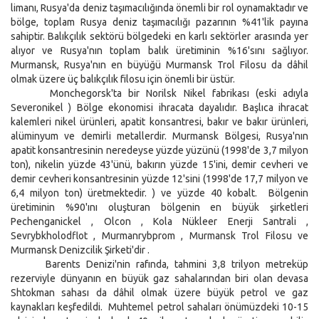
limanı, Rusya'da deniz taşımacılığında önemli bir rol oynamaktadır ve
bölge, toplam Rusya deniz taşımacılığı pazarının %41'lik payına
sahiptir. Balıkçılık sektörü bölgedeki en karlı sektörler arasında yer
alıyor ve Rusya'nın toplam balık üretiminin %16'sını sağlıyor.
Murmansk, Rusya'nın en büyüğü Murmansk Trol Filosu da dâhil
olmak üzere üç balıkçılık filosu için önemli bir üstür.
Monchegorsk'ta bir Norilsk Nikel fabrikası (eski adıyla
Severonikel ) Bölge ekonomisi ihracata dayalıdır. Başlıca ihracat
kalemleri nikel ürünleri, apatit konsantresi, bakır ve bakır ürünleri,
alüminyum ve demirli metallerdir. Murmansk Bölgesi, Rusya'nın
apatit konsantresinin neredeyse yüzde yüzünü (1998'de 3,7 milyon
ton), nikelin yüzde 43'ünü, bakırın yüzde 15'ini, demir cevheri ve
demir cevheri konsantresinin yüzde 12'sini (1998'de 17,7 milyon ve
6,4 milyon ton) üretmektedir. ) ve yüzde 40 kobalt. Bölgenin
üretiminin %90'ını oluşturan bölgenin en büyük şirketleri
Pechenganickel , Olcon , Kola Nükleer Enerji Santrali ,
Sevrybkholodflot , Murmanrybprom , Murmansk Trol Filosu ve
Murmansk Denizcilik Şirketi'dir .
Barents Denizi'nin rafında, tahmini 3,8 trilyon metreküp
rezerviyle dünyanın en büyük gaz sahalarından biri olan devasa
Shtokman sahası da dâhil olmak üzere büyük petrol ve gaz
kaynakları keşfedildi. Muhtemel petrol sahaları önümüzdeki 10-15