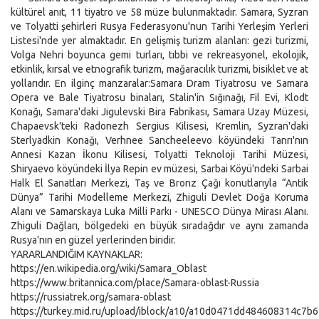
kültürel anıt, 11 tiyatro ve 58 müze bulunmaktadır. Samara, Syzran
ve Tolyatti şehirleri Rusya Federasyonu'nun Tarihi Yerleşim Yerleri
Listesi'nde yer almaktadır. En gelişmiş turizm alanları: gezi turizmi,
Volga Nehri boyunca gemi turları, tıbbi ve rekreasyonel, ekolojik,
etkinlik, kırsal ve etnografik turizm, mağaracılık turizmi, bisiklet ve at
yollarıdır. En ilginç manzaralar:Samara Dram Tiyatrosu ve Samara
Opera ve Bale Tiyatrosu binaları, Stalin'in Sığınağı, Fil Evi, Klodt
Konağı, Samara'daki Jigulevski Bira Fabrikası, Samara Uzay Müzesi,
Chapaevsk'teki Radonezh Sergius Kilisesi, Kremlin, Syzran'daki
Sterlyadkin Konağı, Verhnee Sancheeleevo köyündeki Tanrı'nın
Annesi Kazan İkonu Kilisesi, Tolyatti Teknoloji Tarihi Müzesi,
Shiryaevo köyündeki İlya Repin ev müzesi, Sarbai Köyü'ndeki Sarbai
Halk El Sanatları Merkezi, Taş ve Bronz Çağı konutlarıyla “Antik
Dünya” Tarihi Modelleme Merkezi, Zhiguli Devlet Doğa Koruma
Alanı ve Samarskaya Luka Milli Parkı - UNESCO Dünya Mirası Alanı.
Zhiguli Dağları, bölgedeki en büyük sıradağdır ve aynı zamanda
Rusya'nın en güzel yerlerinden biridir.
YARARLANDIĞIM KAYNAKLAR:
https://en.wikipedia.org/wiki/Samara_Oblast
https://www.britannica.com/place/Samara-oblast-Russia
https://russiatrek.org/samara-oblast
https://turkey.mid.ru/upload/iblock/a10/a10d0471dd484608314c7b