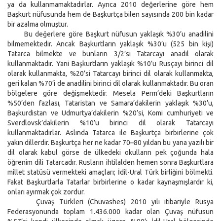
ya da kullanmamaktadırlar. Ayrıca 2010 değerlerine göre hem
Başkurt nüfusunda hem de Başkurtça bilen sayısında 200 bin kadar
bir azalma olmuştur.
Bu değerlere göre Başkurt nüfusun yaklaşık %30’u anadilini
bilmemektedir. Ancak Başkurtların yaklaşık %30’u (525 bin kişi)
Tatarca bilmekte ve bunların 3/2’si Tatarcayı anadil olarak
kullanmaktadır. Yani Başkurtların yaklaşık %10’u Rusçayı birinci dil
olarak kullanmakta, %20’si Tatarcayı birinci dil olarak kullanmakta,
geri kalan %70’i de anadilini birinci dil olarak kullanmaktadır. Bu oran
bölgelere göre değişmektedir. Mesela Perm’deki Başkurtların
%50’den fazlası, Tataristan ve Samara’dakilerin yaklaşık %30’u,
Başkurdistan ve Udmurtya’dakilerin %20’si, Komi cumhuriyeti ve
Sverdlovsk’dakilerin %10’u birinci dil olarak Tatarcayı
kullanmaktadırlar. Aslında Tatarca ile Başkurtça birbirlerine çok
yakın dillerdir. Başkurtça her ne kadar 70–80 yıldan bu yana yazılı bir
dil olarak kabul görse de ülkedeki okulların pek çoğunda hala
öğrenim dili Tatarcadır. Rusların ihtilalden hemen sonra Başkurtlara
millet statüsü vermekteki amaçları; İdil-Ural Türk birliğini bölmekti.
Fakat Başkurtlarla Tatarlar birbirlerine o kadar kaynaşmışlardır ki,
onları ayırmak çok zordur.
Çuvaş Türkleri (Chuvashes) 2010 yılı itibariyle Rusya
Federasyonunda toplam 1.436.000 kadar olan Çuvaş nüfusun