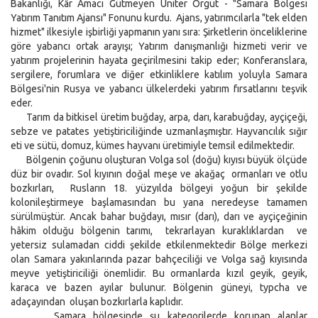
Bakanlığı, Kâr Amacı Gütmeyen Üniter Örgüt - "Samara Bölgesi
Yatırım Tanıtım Ajansı" Fonunu kurdu. Ajans, yatırımcılarla "tek elden
hizmet" ilkesiyle işbirliği yapmanın yanı sıra: Şirketlerin önceliklerine
göre yabancı ortak arayışı; Yatırım danışmanlığı hizmeti verir ve
yatırım projelerinin hayata geçirilmesini takip eder; Konferanslara,
sergilere, forumlara ve diğer etkinliklere katılım yoluyla Samara
Bölgesi'nin Rusya ve yabancı ülkelerdeki yatırım fırsatlarını teşvik
eder.
Tarım da bitkisel üretim buğday, arpa, darı, karabuğday, ayçiçeği,
sebze ve patates yetiştiriciliğinde uzmanlaşmıştır. Hayvancılık sığır
eti ve sütü, domuz, kümes hayvanı üretimiyle temsil edilmektedir.
Bölgenin çoğunu oluşturan Volga sol (doğu) kıyısı büyük ölçüde
düz bir ovadır. Sol kıyının doğal meşe ve akağaç ormanları ve otlu
bozkırları, Rusların 18. yüzyılda bölgeyi yoğun bir şekilde
kolonileştirmeye başlamasından bu yana neredeyse tamamen
sürülmüştür. Ancak bahar buğdayı, mısır (darı), darı ve ayçiçeğinin
hâkim olduğu bölgenin tarımı, tekrarlayan kuraklıklardan ve
yetersiz sulamadan ciddi şekilde etkilenmektedir Bölge merkezi
olan Samara yakınlarında pazar bahçeciliği ve Volga sağ kıyısında
meyve yetiştiriciliği önemlidir. Bu ormanlarda kızıl geyik, geyik,
karaca ve bazen ayılar bulunur. Bölgenin güneyi, typcha ve
adaçayından oluşan bozkırlarla kaplıdır.
Samara bölgesinde şu kategorilerde korunan alanlar