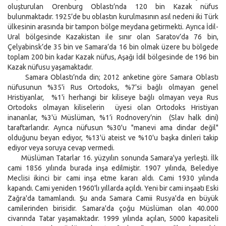
oluşturulan Orenburg Oblastı’nda 120 bin Kazak nüfus
bulunmaktadır. 1925’de bu oblastın kurulmasının asıl nedeni iki Türk
ülkesinin arasında bir tampon bölge meydana getirmekti. Ayrıca İdil-
Ural bölgesinde Kazakistan ile sınır olan Saratov’da 76 bin,
Çelyabinsk’de 35 bin ve Samara’da 16 bin olmak üzere bu bölgede
toplam 200 bin kadar Kazak nüfus, Aşağı İdil bölgesinde de 196 bin
Kazak nüfusu yaşamaktadır.
Samara Oblastı’nda din; 2012 anketine göre Samara Oblastı
nüfusunun %35'i Rus Ortodoks, %7'si bağlı olmayan genel
Hristiyanlar, %1'i herhangi bir kiliseye bağlı olmayan veya Rus
Ortodoks olmayan kiliselerin üyesi olan Ortodoks Hristiyan
inananlar, %3'ü Müslüman, %1’i Rodnovery’nin (Slav halk dini)
taraftarlarıdır. Ayrıca nüfusun %30'u "manevi ama dindar değil"
olduğunu beyan ediyor, %13'ü ateist ve %10'u başka dinleri takip
ediyor veya soruya cevap vermedi.
Müslüman Tatarlar 16. yüzyılın sonunda Samara'ya yerleşti. İlk
cami 1856 yılında burada inşa edilmiştir. 1907 yılında, Belediye
Meclisi ikinci bir cami inşa etme kararı aldı. Cami 1930 yılında
kapandı. Cami yeniden 1960'lı yıllarda açıldı. Yeni bir cami inşaatı Eski
Zağra'da tamamlandı. Şu anda Samara Camii Rusya'da en büyük
camilerinden birisidir. Samara'da çoğu Müslüman olan 40.000
civarında Tatar yaşamaktadır. 1999 yılında açılan, 5000 kapasiteli