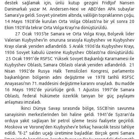
destek sağlamak için, ünlü kutup gezgini Fridtjof Nansen
Danimarkalı yazar M. Andersen-Nexi ve ABD'den APA subaylar
Samara'ya geldi. Sovyet yönetimi altında, valiliğin topraklarının çoğu,
14 Mayıs 1928'de kurulan Orta Volga Oblastı'na bir yıl sonra 20
Ekim 1929'da tekrar Orta Volga Krayı'na dönüştürüldü.
27 Ocak 1935’te Samara ve Orta Volga Krayı, Bolşevik lider
Valerian Kuybyshev’in onuruna sırasıyla Kuybyshev ve Kuybyshev
Krayı olarak yeniden adlandırıldı. 5 Aralık 1936’da Kuybyshev Krayı,
1936 Sovyet kabulü üzerine Kuybyshev Oblastı'na dönüştürüldü.
25 Ocak 1991'de RSFSC Yüksek Sovyet Başkanlığı Kararnamesi ile
Kuybyshev Oblastı, Samara Oblastı olarak yeniden adlandırıldı. 21
Nisan 1992'de Rusya Halk Temsilcileri Kongresi, parlamento
başkanlığının bölgenin adını değiştirme ve 1978 tarihli RSFSC
Anayasası'nın 71. maddesini değiştirme kararını onayladı. Bu madde
16 Mayıs 1992'de yürürlüğe girdi. 1 Ağustos 1997'de Samara
Oblastı, federal hükümete özerklik tanıyan bir güç paylaşımı
anlaşması imzaladı.
İkinci Dünya Savaşı sırasında bölge, SSCB'nin savunma
sanayisinin merkezlerinden biri haline geldi. 1941'de Syzran'da
orduya yakıt sağlayan bir petrol işleme tesisi faaliyete geçirildi.
Moskova ve Voronej'den Kuybyshev'e birkaç havacılık tesisi tahliye
edildi. "Il-2" saldırı uçağı üretimine başladılar. Birçok gemi Samara