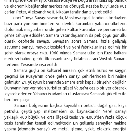
liman içinde konaklayıp, kasaba Rusya ve Doğu arasındaki diplomatik
ve ekonomik bağlantılar merkezine dönüştü. Kasaba bu yıllarda Rus
çarları Peter, Aleksandr ve II. Nikolay tarafından ziyaret edildi.
İkinci Dünya Savaşı sırasında, Moskova işgal tehdidi altındayken
bazı parti yönetim birimleri ve devlet kurumları, yabancı ülkelerin
diplomatik misyonları, önde gelen kültür kurumları ve personeli bu
şehre tahliye edildiler. Samara vatandaşlarının da pek çoğu gönüllü
olarak cephede savaştı. Savaştan sonra Samara, hızla gelişmiş
savunma sanayi, mevcut tesisleri ve yeni fabrikalar inşa edilmiş bir
şehir olarak ortaya çıktı. 1960 yılında Samara ülke için füze kalkanı
merkezi haline geldi. İlk insanlı uzay fırlatma aracı Vostok Samara
İlerleme Tesisinde inşa edildi.
Samara güçlü bir kültürel mirasın, çok etnik nüfus ve saygın
geçmişi ile Rusya'nın önde gelen sanayi şehirlerinden biri haline
gelmiştir. 21. yüzyılın baharında Samara artık kapalı bir şehir değildir.
Dünyanın her yerinden turistler güzel Volga'yı cazip bir yer görerek
ziyaret ederler. Yabancı iş adamları uluslararası Samaralı şirketler ile
beraber çalışır.
Samara bölgesinin başlıca kaynakları petrol, doğal gaz, kaya
petrolü, çeşitli yapı malzemeleri, su kaynaklarıdır. Yerel sanayi
yaklaşık 400 büyük ve orta ölçekli tesis ve 4.000'den fazla küçük
tesis tarafından temsil edilmektedir. En gelişmiş sanayiler makine
yapımı (otomotiv sanayi) ve metal işleme, yakıt, elektrik enerjisi,