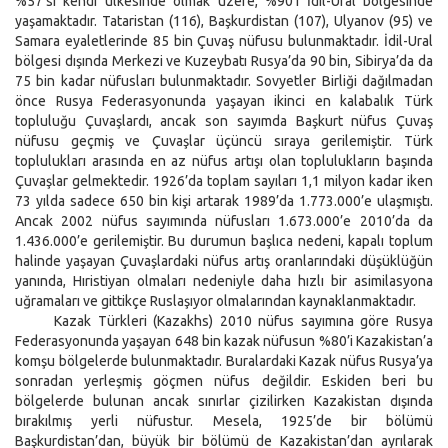
%57’si kendi ülkesinde olmak üzere, %90’ı İdil-Ural bölgesinde
yaşamaktadır. Tataristan (116), Başkurdistan (107), Ulyanov (95) ve
Samara eyaletlerinde 85 bin Çuvaş nüfusu bulunmaktadır. İdil-Ural
bölgesi dışında Merkezi ve Kuzeybatı Rusya’da 90 bin, Sibirya’da da
75 bin kadar nüfusları bulunmaktadır. Sovyetler Birliği dağılmadan
önce Rusya Federasyonunda yaşayan ikinci en kalabalık Türk
topluluğu Çuvaşlardı, ancak son sayımda Başkurt nüfus Çuvaş
nüfusu geçmiş ve Çuvaşlar üçüncü sıraya gerilemiştir. Türk
toplulukları arasında en az nüfus artışı olan toplulukların başında
Çuvaşlar gelmektedir. 1926’da toplam sayıları 1,1 milyon kadar iken
73 yılda sadece 650 bin kişi artarak 1989’da 1.773.000’e ulaşmıştı.
Ancak 2002 nüfus sayımında nüfusları 1.673.000’e 2010’da da
1.436.000’e gerilemiştir. Bu durumun başlıca nedeni, kapalı toplum
halinde yaşayan Çuvaşlardaki nüfus artış oranlarındaki düşüklüğün
yanında, Hıristiyan olmaları nedeniyle daha hızlı bir asimilasyona
uğramaları ve gittikçe Ruslaşıyor olmalarından kaynaklanmaktadır.
Kazak Türkleri (Kazakhs) 2010 nüfus sayımına göre Rusya
Federasyonunda yaşayan 648 bin kazak nüfusun %80’i Kazakistan’a
komşu bölgelerde bulunmaktadır. Buralardaki Kazak nüfus Rusya’ya
sonradan yerleşmiş göçmen nüfus değildir. Eskiden beri bu
bölgelerde bulunan ancak sınırlar çizilirken Kazakistan dışında
bırakılmış yerli nüfustur. Mesela, 1925’de bir bölümü
Başkurdistan’dan, büyük bir bölümü de Kazakistan’dan ayrılarak