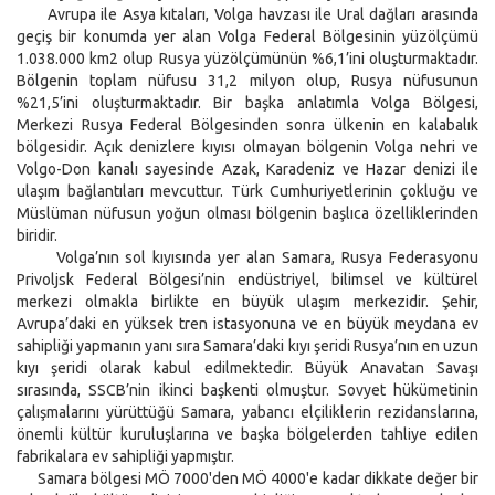
Avrupa ile Asya kıtaları, Volga havzası ile Ural dağları arasında
geçiş bir konumda yer alan Volga Federal Bölgesinin yüzölçümü
1.038.000 km2 olup Rusya yüzölçümünün %6,1’ini oluşturmaktadır.
Bölgenin toplam nüfusu 31,2 milyon olup, Rusya nüfusunun
%21,5’ini oluşturmaktadır. Bir başka anlatımla Volga Bölgesi,
Merkezi Rusya Federal Bölgesinden sonra ülkenin en kalabalık
bölgesidir. Açık denizlere kıyısı olmayan bölgenin Volga nehri ve
Volgo-Don kanalı sayesinde Azak, Karadeniz ve Hazar denizi ile
ulaşım bağlantıları mevcuttur. Türk Cumhuriyetlerinin çokluğu ve
Müslüman nüfusun yoğun olması bölgenin başlıca özelliklerinden
biridir.
Volga’nın sol kıyısında yer alan Samara, Rusya Federasyonu
Privoljsk Federal Bölgesi’nin endüstriyel, bilimsel ve kültürel
merkezi olmakla birlikte en büyük ulaşım merkezidir. Şehir,
Avrupa’daki en yüksek tren istasyonuna ve en büyük meydana ev
sahipliği yapmanın yanı sıra Samara’daki kıyı şeridi Rusya’nın en uzun
kıyı şeridi olarak kabul edilmektedir. Büyük Anavatan Savaşı
sırasında, SSCB’nin ikinci başkenti olmuştur. Sovyet hükümetinin
çalışmalarını yürüttüğü Samara, yabancı elçiliklerin rezidanslarına,
önemli kültür kuruluşlarına ve başka bölgelerden tahliye edilen
fabrikalara ev sahipliği yapmıştır.
Samara bölgesi MÖ 7000'den MÖ 4000'e kadar dikkate değer bir