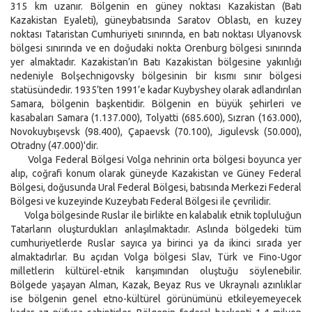
315 km uzanır. Bölgenin en güney noktası Kazakistan (Batı
Kazakistan Eyaleti), güneybatısında Saratov Oblastı, en kuzey
noktası Tataristan Cumhuriyeti sınırında, en batı noktası Ulyanovsk
bölgesi sınırında ve en doğudaki nokta Orenburg bölgesi sınırında
yer almaktadır. Kazakistan’ın Batı Kazakistan bölgesine yakınlığı
nedeniyle Bolşechnigovsky bölgesinin bir kısmı sınır bölgesi
statüsündedir. 1935’ten 1991’e kadar Kuybyshey olarak adlandırılan
Samara, bölgenin başkentidir. Bölgenin en büyük şehirleri ve
kasabaları Samara (1.137.000), Tolyatti (685.600), Sızran (163.000),
Novokuybışevsk (98.400), Çapaevsk (70.100), Jigulevsk (50.000),
Otradny (47.000)'dir.
Volga Federal Bölgesi Volga nehrinin orta bölgesi boyunca yer
alıp, coğrafi konum olarak güneyde Kazakistan ve Güney Federal
Bölgesi, doğusunda Ural Federal Bölgesi, batısında Merkezi Federal
Bölgesi ve kuzeyinde Kuzeybatı Federal Bölgesi ile çevrilidir.
Volga bölgesinde Ruslar ile birlikte en kalabalık etnik topluluğun
Tatarların oluşturdukları anlaşılmaktadır. Aslında bölgedeki tüm
cumhuriyetlerde Ruslar sayıca ya birinci ya da ikinci sırada yer
almaktadırlar. Bu açıdan Volga bölgesi Slav, Türk ve Fino-Ugor
milletlerin kültürel-etnik karışımından oluştuğu söylenebilir.
Bölgede yaşayan Alman, Kazak, Beyaz Rus ve Ukraynalı azınlıklar
ise bölgenin genel etno-kültürel görünümünü etkileyemeyecek