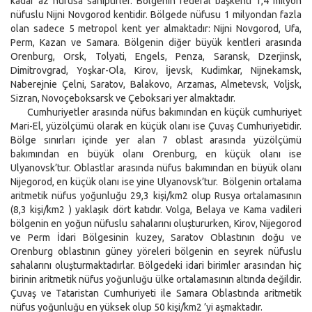
kadar az nüfusa sahiptirler. Bölgenin federal başkenti 1,4 milyon
nüfuslu Nijni Novgorod kentidir. Bölgede nüfusu 1 milyondan fazla
olan sadece 5 metropol kent yer almaktadır: Nijni Novgorod, Ufa,
Perm, Kazan ve Samara. Bölgenin diğer büyük kentleri arasında
Orenburg, Orsk, Tolyati, Engels, Penza, Saransk, Dzerjinsk,
Dimitrovgrad, Yoşkar-Ola, Kirov, İjevsk, Kudimkar, Nijnekamsk,
Naberejnie Çelni, Saratov, Balakovo, Arzamas, Almetevsk, Voljsk,
Sizran, Novoçeboksarsk ve Çeboksari yer almaktadır.
Cumhuriyetler arasında nüfus bakımından en küçük cumhuriyet
Mari-El, yüzölçümü olarak en küçük olanı ise Çuvaş Cumhuriyetidir.
Bölge sınırları içinde yer alan 7 oblast arasında yüzölçümü
bakımından en büyük olanı Orenburg, en küçük olanı ise
Ulyanovsk’tur. Oblastlar arasında nüfus bakımından en büyük olanı
Nijegorod, en küçük olanı ise yine Ulyanovsk’tur. Bölgenin ortalama
aritmetik nüfus yoğunluğu 29,3 kişi/km2 olup Rusya ortalamasının
(8,3 kişi/km2 ) yaklaşık dört katıdır. Volga, Belaya ve Kama vadileri
bölgenin en yoğun nüfuslu sahalarını oluştururken, Kirov, Nijegorod
ve Perm İdari Bölgesinin kuzey, Saratov Oblastının doğu ve
Orenburg oblastının güney yöreleri bölgenin en seyrek nüfuslu
sahalarını oluşturmaktadırlar. Bölgedeki idari birimler arasından hiç
birinin aritmetik nüfus yoğunluğu ülke ortalamasının altında değildir.
Çuvaş ve Tataristan Cumhuriyeti ile Samara Oblastında aritmetik
nüfus yoğunluğu en yüksek olup 50 kişi/km2 ’yi aşmaktadır.