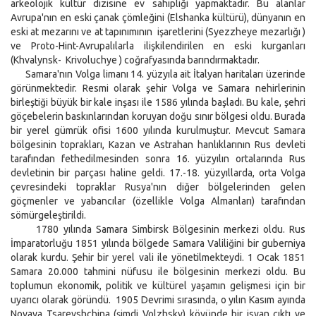
arkeolojik kültür dizisine ev sahipliği yapmaktadır. Bu alanlar
Avrupa'nın en eski çanak çömleğini (Elshanka kültürü), dünyanın en
eski at mezarını ve at tapınımının işaretlerini (Syezzheye mezarlığı )
ve Proto-Hint-Avrupalılarla ilişkilendirilen en eski kurganları
(Khvalynsk- Krivoluchye ) coğrafyasında barındırmaktadır.
Samara'nın Volga limanı 14. yüzyıla ait İtalyan haritaları üzerinde
görünmektedir. Resmi olarak şehir Volga ve Samara nehirlerinin
birleştiği büyük bir kale inşası ile 1586 yılında başladı. Bu kale, şehri
göçebelerin baskınlarından koruyan doğu sınır bölgesi oldu. Burada
bir yerel gümrük ofisi 1600 yılında kurulmuştur. Mevcut Samara
bölgesinin toprakları, Kazan ve Astrahan hanlıklarının Rus devleti
tarafından fethedilmesinden sonra 16. yüzyılın ortalarında Rus
devletinin bir parçası haline geldi. 17.-18. yüzyıllarda, orta Volga
çevresindeki topraklar Rusya'nın diğer bölgelerinden gelen
göçmenler ve yabancılar (özellikle Volga Almanları) tarafından
sömürgeleştirildi.
1780 yılında Samara Simbirsk Bölgesinin merkezi oldu. Rus
İmparatorluğu 1851 yılında bölgede Samara Valiliğini bir guberniya
olarak kurdu. Şehir bir yerel vali ile yönetilmekteydi. 1 Ocak 1851
Samara 20.000 tahmini nüfusu ile bölgesinin merkezi oldu. Bu
toplumun ekonomik, politik ve kültürel yaşamın gelişmesi için bir
uyarıcı olarak göründü. 1905 Devrimi sırasında, o yılın Kasım ayında
Novaya Tsarevshchina (şimdi Volzhsky) köyünde bir isyan çıktı ve