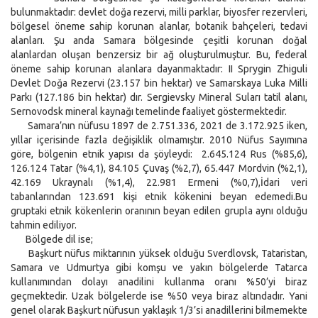
bulunmaktadır: devlet doğa rezervi, milli parklar, biyosfer rezervleri,
bölgesel öneme sahip korunan alanlar, botanik bahçeleri, tedavi
alanları. Şu anda Samara bölgesinde çeşitli korunan doğal
alanlardan oluşan benzersiz bir ağ oluşturulmuştur. Bu, federal
öneme sahip korunan alanlara dayanmaktadır: II Sprygin Zhiguli
Devlet Doğa Rezervi (23.157 bin hektar) ve Samarskaya Luka Milli
Parkı (127.186 bin hektar) dır. Sergievsky Mineral Suları tatil alanı,
Sernovodsk mineral kaynağı temelinde faaliyet göstermektedir.
Samara’nın nüfusu 1897 de 2.751.336, 2021 de 3.172.925 iken,
yıllar içerisinde fazla değişiklik olmamıştır. 2010 Nüfus Sayımına
göre, bölgenin etnik yapısı da şöyleydi: 2.645.124 Rus (%85,6),
126.124 Tatar (%4,1), 84.105 Çuvaş (%2,7), 65.447 Mordvin (%2,1),
42.169 Ukraynalı (%1,4), 22.981 Ermeni (%0,7),İdari veri
tabanlarından 123.691 kişi etnik kökenini beyan edemedi.Bu
gruptaki etnik kökenlerin oranının beyan edilen grupla aynı olduğu
tahmin ediliyor.
Bölgede dil ise;
Başkurt nüfus miktarının yüksek olduğu Sverdlovsk, Tataristan,
Samara ve Udmurtya gibi komşu ve yakın bölgelerde Tatarca
kullanımından dolayı anadilini kullanma oranı %50’yi biraz
geçmektedir. Uzak bölgelerde ise %50 veya biraz altındadır. Yani
genel olarak Başkurt nüfusun yaklaşık 1/3’si anadillerini bilmemekte