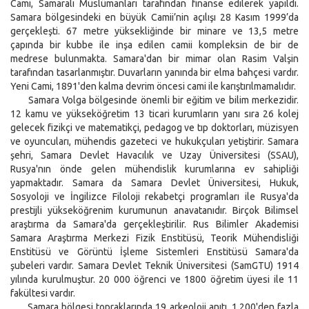
Cami, Samaralı Müslümanları tarafından finanse edilerek yapıldı.
Samara bölgesindeki en büyük Camii’nin açılışı 28 Kasım 1999’da
gerçekleşti. 67 metre yüksekliğinde bir minare ve 13,5 metre
çapında bir kubbe ile inşa edilen camii kompleksin de bir de
medrese bulunmakta. Samara'dan bir mimar olan Rasim Valşin
tarafından tasarlanmıştır. Duvarların yanında bir elma bahçesi vardır.
Yeni Cami, 1891'den kalma devrim öncesi cami ile karıştırılmamalıdır.
Samara Volga bölgesinde önemli bir eğitim ve bilim merkezidir.
12 kamu ve yükseköğretim 13 ticari kurumların yanı sıra 26 kolej
gelecek fizikçi ve matematikçi, pedagog ve tıp doktorları, müzisyen
ve oyuncuları, mühendis gazeteci ve hukukçuları yetiştirir. Samara
şehri, Samara Devlet Havacılık ve Uzay Üniversitesi (SSAU),
Rusya'nın önde gelen mühendislik kurumlarına ev sahipliği
yapmaktadır. Samara da Samara Devlet Üniversitesi, Hukuk,
Sosyoloji ve İngilizce Filoloji rekabetçi programları ile Rusya'da
prestijli yükseköğrenim kurumunun anavatanıdır. Birçok Bilimsel
araştırma da Samara'da gerçekleştirilir. Rus Bilimler Akademisi
Samara Araştırma Merkezi Fizik Enstitüsü, Teorik Mühendisliği
Enstitüsü ve Görüntü İşleme Sistemleri Enstitüsü Samara'da
şubeleri vardır. Samara Devlet Teknik Üniversitesi (SamGTU) 1914
yılında kurulmuştur. 20 000 öğrenci ve 1800 öğretim üyesi ile 11
fakültesi vardır.
Samara bölgesi topraklarında 19 arkeoloji anıtı, 1.200'den fazla