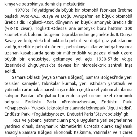
kimya ve petrokimya, demir dışı metalurjidir.
1970'te Tolyattigrad'da büyük bir otomobil fabrikası üretime
başladı. Avto-VAZ, Rusya ve Doğu Avrupa'nın en büyük otomobil
üreticisidir. Togliatti-Azot, dünyanın en büyük amonyak üreticisidir
(%8-10 civarı). Togliatti-Odessa ana amonyak boru hattının 300
kilometrelik bölümü bölgenin topraklarından geçmektedir. II. Dünya
Savaşı ve bölgedeki bol miktarda petrol ve doğal gaz yataklarının
varlığı, özellikle petrol rafinerisi, petrokimyasallar ve Volga boyunca
uzanan kasabalarda geniş bir mühendislik yelpazesi olmak üzere
büyük bir endüstriyel gelişmeye yol açtı. 1950-57'de Volga
üzerindeki Zhigulyovsk'ta devasa bir hidroelektrik santrali inşa
edildi.
Samara Oblastı (veya Samara Bölgesi), Samara Bölgesi'nde yeni
tesisler, sanayiler, fabrikalar kurmak, yeni istihdam yaratmak ve
yatırımları artırmak amacıyla inşa edilen çeşitli özel yatırım alanlarına
sahiptir. Bunlar; «Togliatti» tipi endüstriyel üretim özel ekonomik
bölgesi, Endüstri Parkı «Preobrazhenka», Endüstri Parkı
«Chapaevsk», Yüksek teknolojiler alanında teknopark "Jiguli Vadisi",
Endüstri Parkı «Togliattisyntez», Endüstri Parkı "Stavropolskiy" gb.
Rus ve yabancı yatırımcıların proje uygulama yeri seçmelerine
yardımcı olmak, danışmanlık hizmetlerini ücretsiz olarak sağlamak
amacıyla Samara Bölgesi Ekonomik Kalkınma, Yatırımlar ve Ticaret