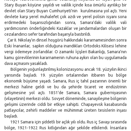
Stary Buyan köyüne yayıldı ve valilik içinde kısa ömürlü ayrılıkçı bir
devlet olan Stary Buyan Cumhuriyeti’nin kurulmasına yol açtı. Yeni
devlete karşı yerel muhalefet çok azdı ve yerel polisin isyanı sona
erdirmedeki başarısızlığından sonra, Samara'daki valilik vali
yardımcısının önderliğindeki Kazaklar ve jandarmalardan oluşan bir
cezalandırıcı sefer tarafından başarıyla bastırıldı.
Çar II. Nikolay’ın dinsel hoşgörü hakkındaki kararnamesinden sonra
Eski İnananlar, sapkın olduğuna inandıkları Ortodoks Kilisesi lehine
vergi ödemeye zorlandılar. O zamanki İçişleri Bakanlığı, Samara'nın
kamu görevlilerinin kararnamenin ruhuna aykırı olan bu uygulamada
dava açmasını yasakladı.
Bölgenin yoğunlaştırılmış kolonizasyonu ancak 18. yüzyılın ikinci
yarısında başladı. 19. yüzyılın ortalarından itibaren bu bölge
ekonomik büyüme yaşadı. Samara, Rus iç tahıl pazarının önemli bir
merkezi haline geldi ve bu da şehirde ticaret ve endüstrinin
gelişmesine yol açtı. 1851'de Samara, Samara guberniyasının
(vilayetinin) merkezi oldu. Sovyet döneminde, sanayileşme bölgenin
gelişimi üzerinde ciddi bir etkiye sahipti. Chapayevsk kasabasında
patlayıcılar, zehirli maddeler ve mühimmat üreten tesislerin inşası
başladı.
1921 Samara için şiddetli bir açlık yılı oldu. Rus iç Savaşı sırasında
bölge, 1921-1922 Rus kıtlığından ağır şekilde etkilendi. İnsanlara