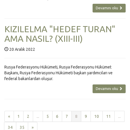
Devamını oku
KIZILELMA "HEDEF TURAN"
AMA NASIL? (XIII-III)
20 Aralık 2022
Rusya Federasyonu Hükümeti, Rusya Federasyonu Hükümet
Başkanı, Rusya Federasyonu Hükümeti başkan yardımcıları ve
federal bakanlardan oluşur.
Devamını oku
«
1
2
...
5
6
7
8
9
10
11
...
34
35
»