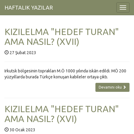
HAFTALIK YAZILAR
Toggl
Navig
KIZILELMA "HEDEF TURAN"
AMA NASIL? (XVII)
27 Şubat 2023
Irkutsk bölgesinin toprakları M.Ö 1000 yılında iskân edildi. MÖ 200
yüzyıllarda burada Türkçe konuşan kabileler ortaya çıktı.
Devamını oku
KIZILELMA "HEDEF TURAN"
AMA NASIL? (XVI)
30 Ocak 2023