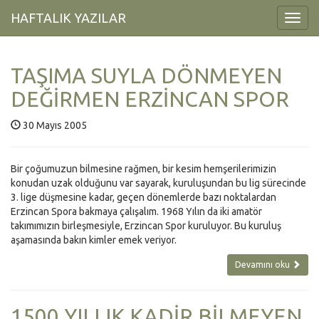
HAFTALIK YAZILAR
Toggl
Navig
TAŞIMA SUYLA DÖNMEYEN
DEĞİRMEN ERZİNCAN SPOR
30 Mayıs 2005
Bir çoğumuzun bilmesine rağmen, bir kesim hemşerilerimizin
konudan uzak olduğunu var sayarak, kuruluşundan bu lig sürecinde
3. lige düşmesine kadar, geçen dönemlerde bazı noktalardan
Erzincan Spora bakmaya çalışalım. 1968 Yılın da iki amatör
takımımızın birleşmesiyle, Erzincan Spor kuruluyor. Bu kuruluş
aşamasında bakın kimler emek veriyor.
Devamını oku
1500 YILLIK KADİR BİLMEYEN