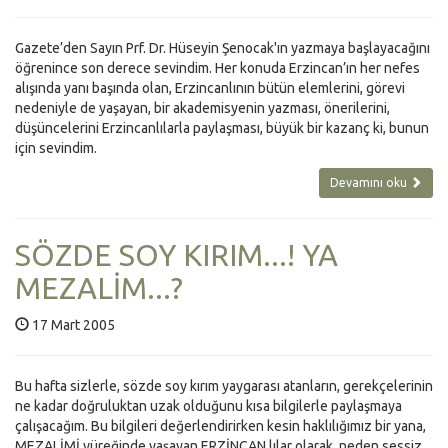
Gazete’den Sayın Prf. Dr. Hüseyin Şenocak'ın yazmaya başlayacağını
öğrenince son derece sevindim. Her konuda Erzincan’ın her nefes
alışında yanı başında olan, Erzincanlının bütün elemlerini, görevi
nedeniyle de yaşayan, bir akademisyenin yazması, önerilerini,
düşüncelerini Erzincanlılarla paylaşması, büyük bir kazanç ki, bunun
için sevindim.
Devamını oku
SÖZDE SOY KIRIM...! YA
MEZALİM...?
17 Mart 2005
Bu hafta sizlerle, sözde soy kırım yaygarası atanların, gerekçelerinin
ne kadar doğruluktan uzak olduğunu kısa bilgilerle paylaşmaya
çalışacağım. Bu bilgileri değerlendirirken kesin haklılığımız bir yana,
MEZALİMİ yüreğinde yaşayan ERZİNCAN lılar olarak, neden sessiz