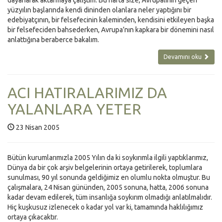
dayanarak aktarmaya çalıştım. Bu hafta size, Avrupalının geçen
yüzyılın başlarında kendi dininden olanlara neler yaptığını bir
edebiyatçının, bir felsefecinin kaleminden, kendisini etkileyen başka
bir felsefeciden bahsederken, Avrupa’nın kapkara bir dönemini nasıl
anlattığına beraberce bakalım.
Devamını oku
ACI HATIRALARIMIZ DA
YALANLARA YETER
23 Nisan 2005
Bütün kurumlarımızla 2005 Yılın da ki soykırımla ilgili yaptıklarımız,
Dünya da bir çok arşiv belgelerinin ortaya getirilerek, toplumlara
sunulması, 90 yıl sonunda geldiğimiz en olumlu nokta olmuştur. Bu
çalışmalara, 24 Nisan gününden, 2005 sonuna, hatta, 2006 sonuna
kadar devam edilerek, tüm insanlığa soykırım olmadığı anlatılmalıdır.
Hiç kuşkusuz izlenecek o kadar yol var ki, tamamında haklılığımız
ortaya çıkacaktır.