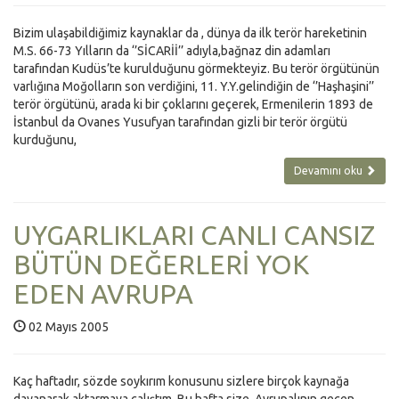
Bizim ulaşabildiğimiz kaynaklar da , dünya da ilk terör hareketinin
M.S. 66-73 Yılların da ‘’SİCARİİ’’ adıyla,bağnaz din adamları
tarafından Kudüs’te kurulduğunu görmekteyiz. Bu terör örgütünün
varlığına Moğolların son verdiğini, 11. Y.Y.gelindiğin de ‘’Haşhaşini’’
terör örgütünü, arada ki bir çoklarını geçerek, Ermenilerin 1893 de
İstanbul da Ovanes Yusufyan tarafından gizli bir terör örgütü
kurduğunu,
Devamını oku
UYGARLIKLARI CANLI CANSIZ
BÜTÜN DEĞERLERİ YOK
EDEN AVRUPA
02 Mayıs 2005
Kaç haftadır, sözde soykırım konusunu sizlere birçok kaynağa