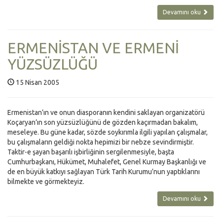
Devamını oku
ERMENİSTAN VE ERMENİ
YÜZSÜZLÜĞÜ
15 Nisan 2005
Ermenistan’ın ve onun diasporanın kendini saklayan organizatörü
Koçaryan’ın son yüzsüzlüğünü de gözden kaçırmadan bakalım,
meseleye. Bu güne kadar, sözde soykırımla ilgili yapılan çalışmalar,
bu çalışmaların geldiği nokta hepimizi bir nebze sevindirmiştir.
Taktir-e şayan başarılı işbirliğinin sergilenmesiyle, başta
Cumhurbaşkanı, Hükümet, Muhalefet, Genel Kurmay Başkanlığı ve
de en büyük katkıyı sağlayan Türk Tarih Kurumu’nun yaptıklarını
bilmekte ve görmekteyiz.
Devamını oku