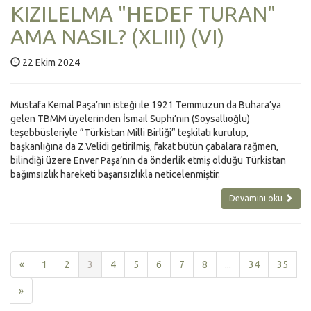
KIZILELMA "HEDEF TURAN"
AMA NASIL? (XLIII) (VI)
22 Ekim 2024
Mustafa Kemal Paşa’nın isteği ile 1921 Temmuzun da Buhara’ya
gelen TBMM üyelerinden İsmail Suphi’nin (Soysallıoğlu)
teşebbüsleriyle “Türkistan Milli Birliği” teşkilatı kurulup,
başkanlığına da Z.Velidi getirilmiş, fakat bütün çabalara rağmen,
bilindiği üzere Enver Paşa’nın da önderlik etmiş olduğu Türkistan
bağımsızlık hareketi başarısızlıkla neticelenmiştir.
Devamını oku
«
1
2
3
4
5
6
7
8
...
34
35
»