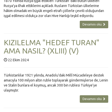
1870 Yılında Rusya işgal ettikleri Türkistan' daki bütün ülkeleri
Rusya’ya ilhak ettiklerini açıkladı. Rusların Türkistan ülkelerine
hâkim olmadaki en büyük engeli etrafı çöllerle çevrili olduğundan
işgal edilmesi oldukça zor olan Hive Hanlığı teşkil ediyordu.
Devamını oku
KIZILELMA "HEDEF TURAN"
AMA NASIL? (XLIII) (V)
22 Ekim 2024
Türkistanlılar 1921 yılında, Anadolu’daki Millî Mücadeleye destek
amacıyla 100 milyon altın ruble toplayarak göndermişlerse de, Lenin
ve Stalin bunlara el koymuş, ancak 300 bin rublesi Türkiye’ye
ulaşmıştır.
Devamını oku