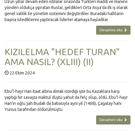
Uzun yıllar devam eden istilalar sırasında Türkleri maddi ve manevi
yönden oldukça yıpratan Ruslar, geldikleri Orta Asya’da ilk iş olarak
genel valilik ile yönetim sistemini değiştirdiler. Buradaki halkların
başına istediklerini yaptıracak liderler atamaya başladılar
Devamını oku
KIZILELMA "HEDEF TURAN"
AMA NASIL? (XLIII) (II)
22 Ekim 2024
Ebu’l-hayr Han itaat altına almak istediği işte bu Kazaklara karşı
yaptığı bir savaşta maktul düştü yahut da felç olup, öldü. Ebu’l-hayr
Han’ın oğlu Şah Budak da babasıyla aynı yıl (1468), Çagatay hanı
Yunus tarafından öldürülmüştü.
Devamını oku